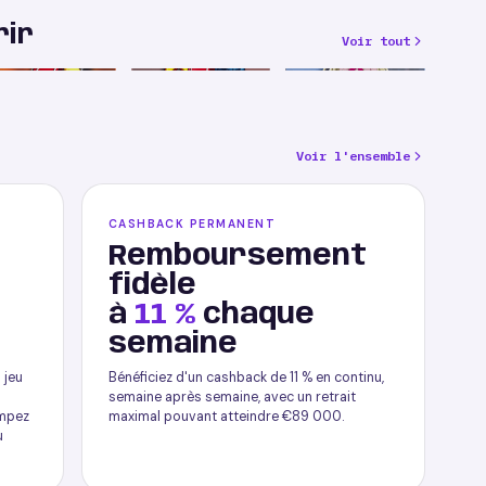
Wild Beach
rir
Voir tout
laming Hot
40 Super Hot
Party
NEW
NEW
NEW
Voir l'ensemble
CASHBACK PERMANENT
Remboursement
fidèle
0
à
11 %
chaque
semaine
 jeu
Bénéficiez d'un cashback de 11 % en continu,
0
semaine après semaine, avec un retrait
impez
maximal pouvant atteindre €89 000.
u