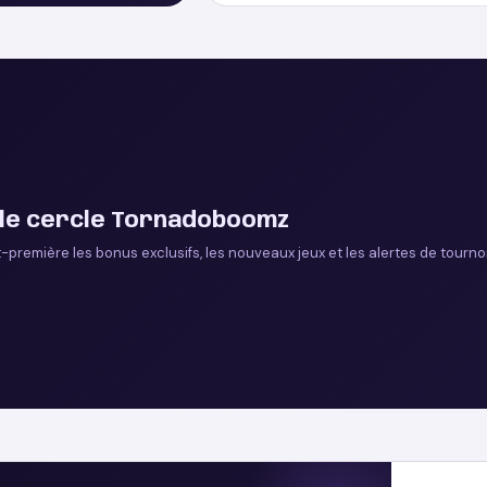
 le cercle Tornadoboomz
première les bonus exclusifs, les nouveaux jeux et les alertes de tourn