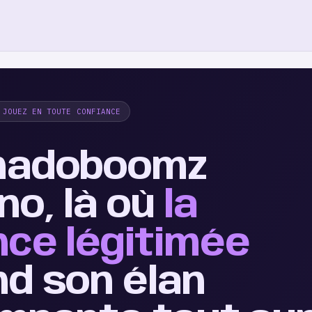
 JOUEZ EN TOUTE CONFIANCE
nadoboomz
no, là où
la
ce légitimée
d son élan