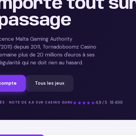
mporte tout su
 passage
icence Malta Gaming Authority
011) depuis 2011, Tornadoboomz Casino
maine plus de 20 millions d'euros à ses
gularité qui ne doit rien au hasard.
 compte
Tous les jeux
4,9 / 5 · 18 499
FIÉS · NOTE DE 4,9 SUR CASINO GURU