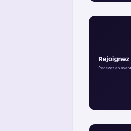
Rejoignez
Recevez en avant-