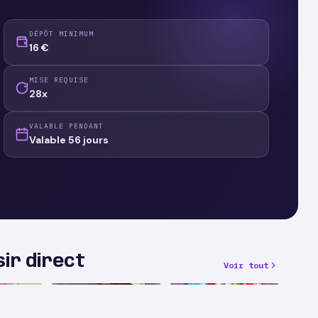
DÉPÔT MINIMUM
16 €
MISE REQUISE
28x
VALABLE PENDANT
Valable 56 jours
sir direct
Voir tout
ites
Book Of Aztec
Jokers Jewels