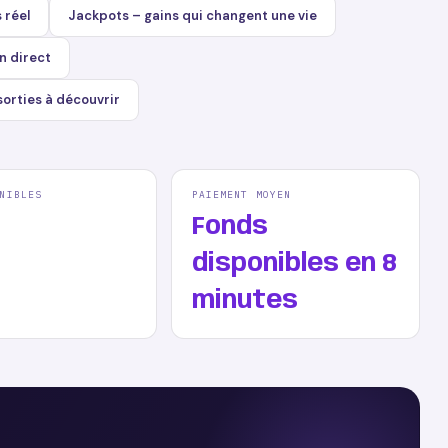
 réel
Jackpots – gains qui changent une vie
n direct
sorties à découvrir
NIBLES
PAIEMENT MOYEN
Fonds
disponibles en 8
minutes