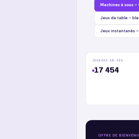
Machines à sous – 
Jeux de table – bla
Jeux instantanés – 
JOUEURS EN FEU
17 454
OFFRE DE BIENVENU